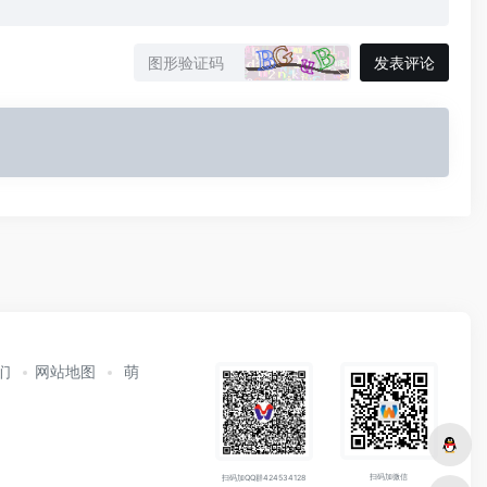
发表评论
们
网站地图
萌
扫码加微信
扫码加QQ群424534128