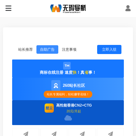
站长推荐
自助广告
注意事项
立即入驻
商标在线注册 速度
快
！真
省
事！
260站长社区
站长专属福利，轻松赚零花钱！
高性能香港CN2+CTG
慈云
20元/月起